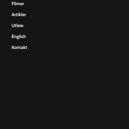
Film for bedrifter
Filmer
Filming med Drone
Artikler
Cinematographer Anders
Utleie
Jørgensen
Kamerautstyr
English
Kurs i presentasjonsteknikk
Filmlys
About Us
Kontakt
Filosofisk performance
Monitor
Services
Grensesprengende foredrag
Lydutstyr
Our Films
Skinner, JIB & Gimbal
Locations
Timelapse
Equipment
Samband
Contact