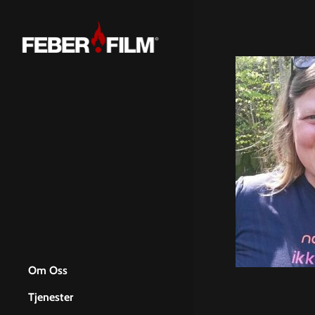
Skip
to
main
content
Om Oss
Tjenester