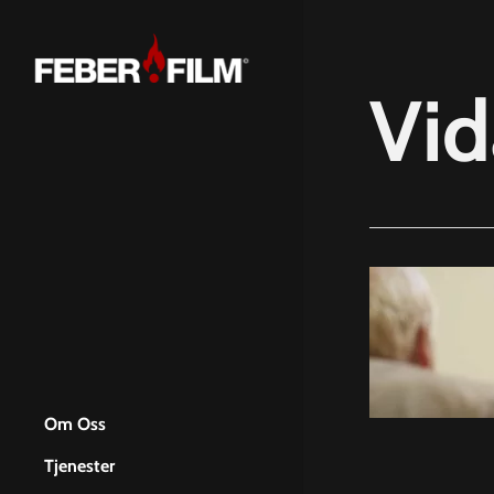
Skip
to
main
Vid
content
Om Oss
Tjenester