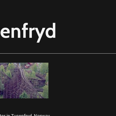
enfryd
er in Tusenfryd, Norway