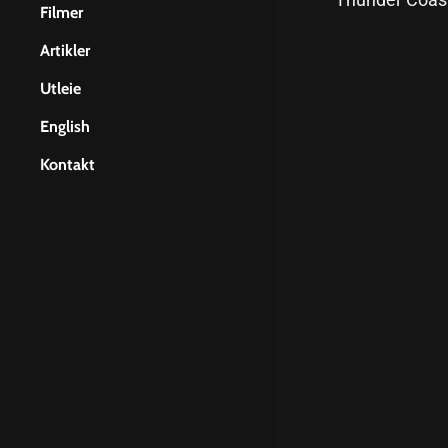
Film for bedrifter
Filmer
Filming med Drone
Artikler
Cinematographer Anders
Utleie
Jørgensen
Kamerautstyr
English
Kurs i presentasjonsteknikk
Filmlys
About Us
Kontakt
Filosofisk performance
Monitor
Services
Grensesprengende foredrag
Lydutstyr
Our Films
Skinner, JIB & Gimbal
Locations
Timelapse
Equipment
Samband
Contact