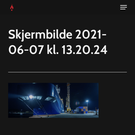
Menu
Skip
to
main
Skjermbilde 2021-
content
06-07 kl. 13.20.24