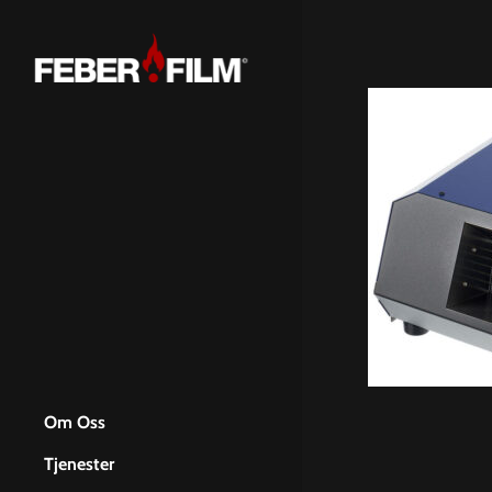
Skip
to
main
content
Om Oss
Tjenester