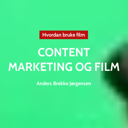
Hvordan bruke film
CONTENT
MARKETING OG FILM
Anders Brekke Jørgensen