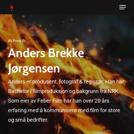
Menu
Skip
to
main
content
All Posts By
Anders Brekke
Jørgensen
Anders er produsent, fotograf & regissør. Han har
Bachelor i filmproduksjon og bakgrunn fra NRK.
Som eier av Feber Film har han over 20 års
erfaring med å kommunisere med film for store
og små bedrifter.