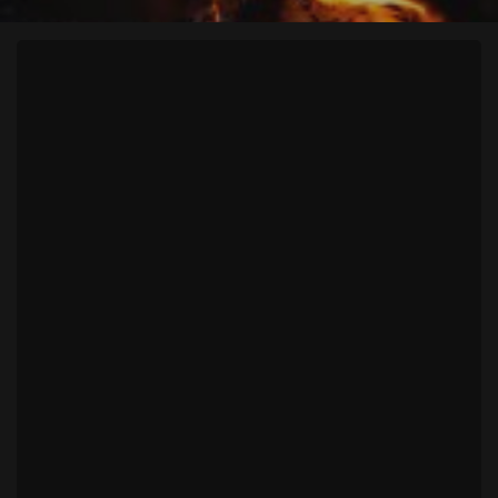
HOW
HAS
AI
CHANGED
THE
CREATIVE
INDUSTRY?