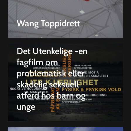
Wang Toppidrett
Det Utenkelige -en
fagfilm om
problematisk eller
skadelig seksuell
atferd hos barn og
unge