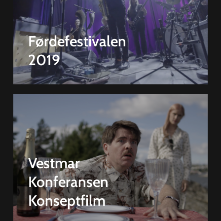
Førdefestivalen
2019
Vestmar
Konferansen
Konseptfilm