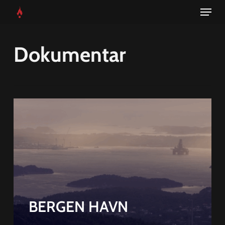
Menu
Skip
to
main
Dokumentar
content
BERGEN HAVN