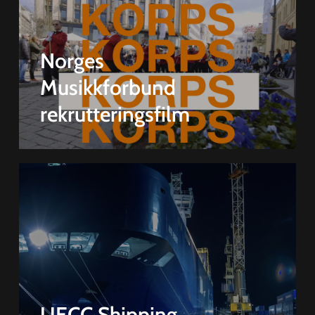
Norges
Musikkforbund
rekrutteringsfilm
UECC Shipping