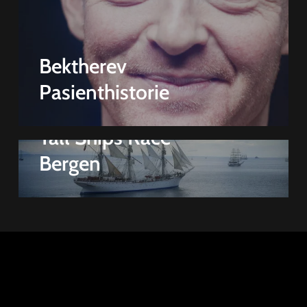
Bektherev
Pasienthistorie
Tall Ships Race –
Bergen