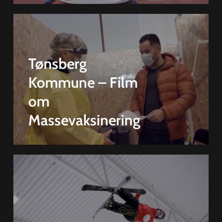
Tønsberg
Kommune – Film
om
Massevaksinering