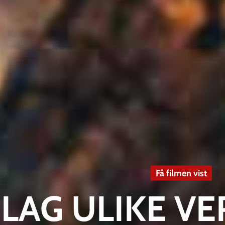
Få filmen vist
LAG ULIKE V