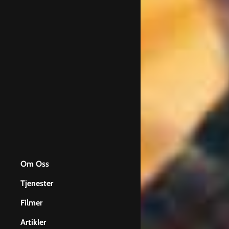
Om Oss
Tjenester
Film for bedrifter
Filmer
Filming med Drone
Artikler